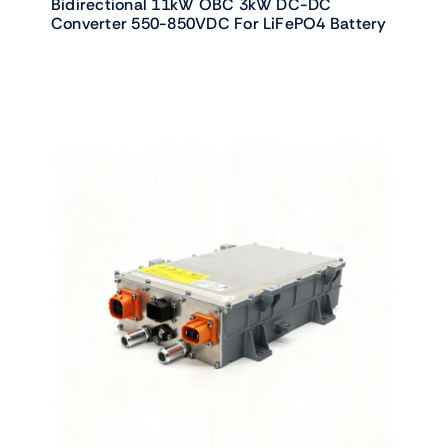
Bidirectional 11kW OBC 3kW DC-DC
Converter 550-850VDC For LiFePO4 Battery