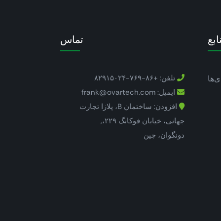
ابع
تماس
تلفن: +۸۶-۷۶۹-۸۲۹۱۵۰۲۴
ی‌ها
ایمیل: frank@ovartech.com
افزودن: ساختمان B، پلازا تجارت
جهانی، خیابان فوکانگ ۲۲۹،,
دونگوان، چین