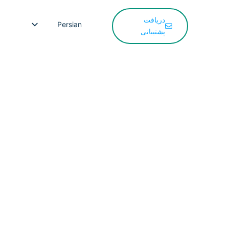
دریافت
Persian
پشتیبانی
English
French
Spanish
Korean
Japanese
Russian
Arabic