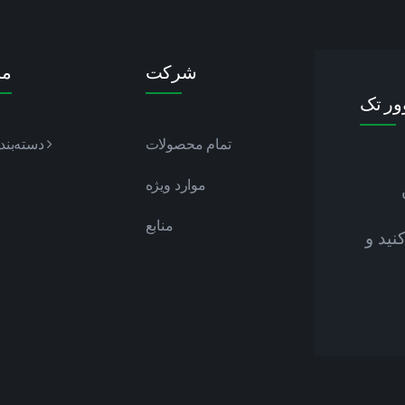
شرکت
من
وور تک
تمام محصولات
دسته‌بند
موارد ویژه
منابع
نید و